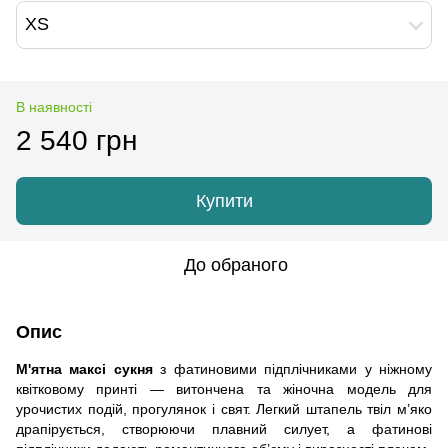
XS
В наявності
2 540 грн
Купити
До обраного
Опис
М'ятна максі сукня
з фатиновими підплічниками у ніжному
квітковому принті — витончена та жіночна модель для
урочистих подій, прогулянок і свят. Легкий штапель твіл м’яко
драпірується, створюючи плавний силует, а фатинові