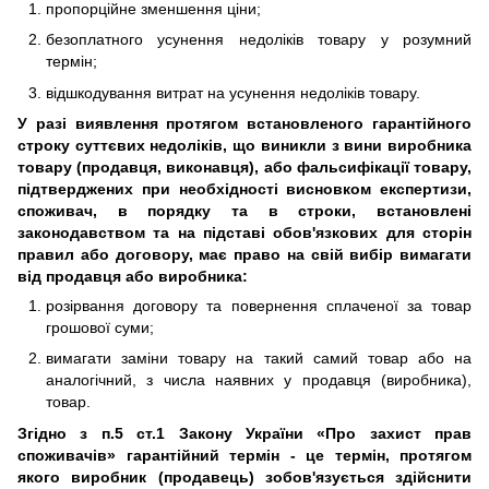
пропорційне зменшення ціни;
безоплатного усунення недоліків товару у розумний
термін;
відшкодування витрат на усунення недоліків товару.
У разі виявлення протягом встановленого гарантійного
строку суттєвих недоліків, що виникли з вини виробника
товару (продавця, виконавця), або фальсифікації товару,
підтверджених при необхідності висновком експертизи,
споживач, в порядку та в строки, встановлені
законодавством та на підставі обов'язкових для сторін
правил або договору, має право на свій вибір вимагати
від продавця або виробника:
розірвання договору та повернення сплаченої за товар
грошової суми;
вимагати заміни товару на такий самий товар або на
аналогічний, з числа наявних у продавця (виробника),
товар.
Згідно з п.5 ст.1 Закону України «Про захист прав
споживачів» гарантійний термін - це термін, протягом
якого виробник (продавець) зобов'язується здійснити