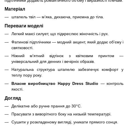
підплічники додають романтичного об’єму і виразності плечам.
Матеріал
штапель твіл — м’яка, дихаюча, приємна до тіла.
Переваги моделі
Легкий максі силует, що підкреслює жіночність і рух.
Фатинові підплічники — модний акцент, який додає об’єму і
святковості.
Ніжний м'ятний відтінок з квітковим принтом —
універсальний для денних і вечірніх образів.
Натуральна структура штапелю забезпечує комфорт у
теплу пору року.
Власне виробництво Happy Dress Studio
— контроль
якості.
Догляд
Делікатне або ручне прання до 30°C.
Прасувати з виворітного боку на низькій температурі.
Сушити у розкладеному вигляді, уникати прямого сонця.