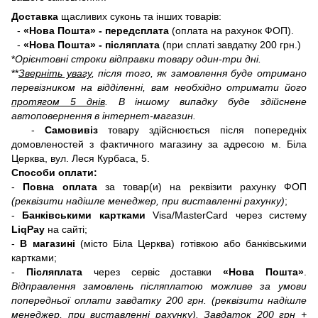
Доставка
щасливих суконь та інших товарів:
-
«Нова Пошта» - передсплата
(оплата на рахунок ФОП).
-
«Нова Пошта» - післяплата
(при сплаті завдатку 200 грн.)
*
Орієнтовні строки відправки товару один-три дні.
**
Зверніть увагу
, після того, як замовлення буде отримано
перевізником на відділенні, вам необхідно отримати його
протягом 5 днів
. В іншому випадку буде здійснене
автоповернення в інтернет-магазин.
-
Самовивіз
товару здійснюється після попередніх
домовленостей з фактичного магазину за адресою м. Біла
Церква, вул. Леся Курбаса, 5.
Способи оплати:
-
Повна оплата
за товар(и) на реквізити рахунку ФОП
(реквізити надішле менеджер, при виставленні рахунку)
;
-
Банківськими картками
Visa/MasterCard через систему
LiqPay
на сайті;
-
В магазині
(місто Біла Церква) готівкою або банківськими
картками;
-
Післяплата
через сервіс доставки
«Нова Пошта»
.
Відправлення замовлень післяплатою можливе за умови
попередньої оплати завдатку 200 грн.
(реквізити надішле
менеджер, при виставленні рахунку)
. Завдаток 200 грн +