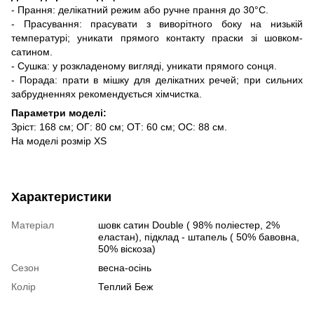
- Прання: делікатний режим або ручне прання до 30°C.
- Прасування: прасувати з виворітного боку на низькій
температурі; уникати прямого контакту праски зі шовком-
сатином.
- Сушка: у розкладеному вигляді, уникати прямого сонця.
- Порада: прати в мішку для делікатних речей; при сильних
забрудненнях рекомендується хімчистка.
Параметри моделі:
Зріст: 168 см; ОГ: 80 см; ОТ: 60 см; ОС: 88 см.
На моделі розмір XS
Характеристики
Матеріал
шовк сатин Double ( 98% поліестер, 2%
еластан), підклад - штапель ( 50% бавовна,
50% віскоза)
Сезон
весна-осінь
Колір
Теплий Беж