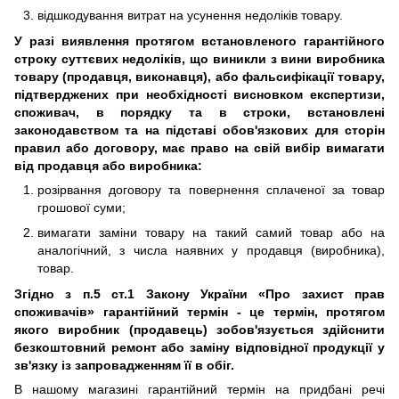
відшкодування витрат на усунення недоліків товару.
У разі виявлення протягом встановленого гарантійного
строку суттєвих недоліків, що виникли з вини виробника
товару (продавця, виконавця), або фальсифікації товару,
підтверджених при необхідності висновком експертизи,
споживач, в порядку та в строки, встановлені
законодавством та на підставі обов'язкових для сторін
правил або договору, має право на свій вибір вимагати
від продавця або виробника:
розірвання договору та повернення сплаченої за товар
грошової суми;
вимагати заміни товару на такий самий товар або на
аналогічний, з числа наявних у продавця (виробника),
товар.
Згідно з п.5 ст.1 Закону України «Про захист прав
споживачів» гарантійний термін - це термін, протягом
якого виробник (продавець) зобов'язується здійснити
безкоштовний ремонт або заміну відповідної продукції у
зв'язку із запровадженням її в обіг.
В нашому магазині гарантійний термін на придбані речі