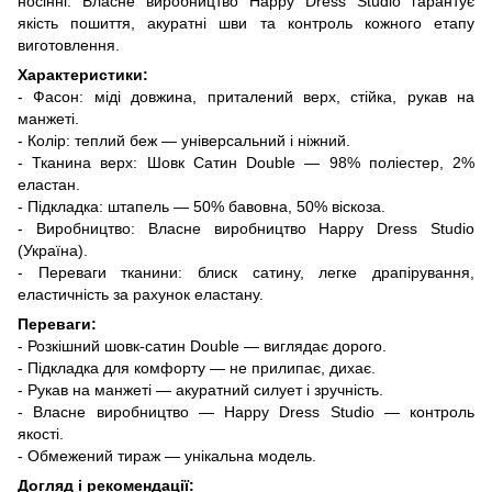
носінні. Власне виробництво Happy Dress Studio гарантує
якість пошиття, акуратні шви та контроль кожного етапу
виготовлення.
Характеристики:
- Фасон: міді довжина, приталений верх, стійка, рукав на
манжеті.
- Колір: теплий беж — універсальний і ніжний.
- Тканина верх: Шовк Сатин Double — 98% поліестер, 2%
еластан.
- Підкладка: штапель — 50% бавовна, 50% віскоза.
- Виробництво: Власне виробництво Happy Dress Studio
(Україна).
- Переваги тканини: блиск сатину, легке драпірування,
еластичність за рахунок еластану.
Переваги:
- Розкішний шовк-сатин Double — виглядає дорого.
- Підкладка для комфорту — не прилипає, дихає.
- Рукав на манжеті — акуратний силует і зручність.
- Власне виробництво — Happy Dress Studio — контроль
якості.
- Обмежений тираж — унікальна модель.
Догляд і рекомендації: