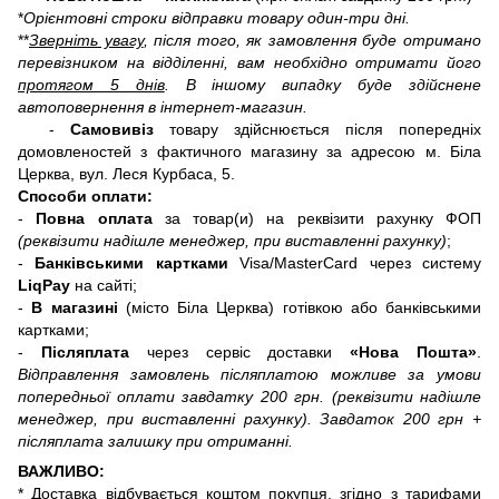
*
Орієнтовні строки відправки товару один-три дні.
**
Зверніть увагу
, після того, як замовлення буде отримано
перевізником на відділенні, вам необхідно отримати його
протягом 5 днів
. В іншому випадку буде здійснене
автоповернення в інтернет-магазин.
-
Самовивіз
товару здійснюється після попередніх
домовленостей з фактичного магазину за адресою м. Біла
Церква, вул. Леся Курбаса, 5.
Способи оплати:
-
Повна оплата
за товар(и) на реквізити рахунку ФОП
(реквізити надішле менеджер, при виставленні рахунку)
;
-
Банківськими картками
Visa/MasterCard через систему
LiqPay
на сайті;
-
В магазині
(місто Біла Церква) готівкою або банківськими
картками;
-
Післяплата
через сервіс доставки
«Нова Пошта»
.
Відправлення замовлень післяплатою можливе за умови
попередньої оплати завдатку 200 грн.
(реквізити надішле
менеджер, при виставленні рахунку)
. Завдаток 200 грн +
післяплата залишку при отриманні.
ВАЖЛИВО:
* Доставка відбувається коштом покупця, згідно з тарифами