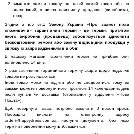
вимагати заміни товару на такий самий товар або на
аналогічний, з числа наявних у продавця (виробника),
товар.
Згідно з п.5 ст.1 Закону України «Про захист прав
споживачів» гарантійний термін - це термін, протягом
якого виробник (продавець) зобов'язується здійснити
безкоштовний ремонт або заміну відповідної продукції у
зв'язку із запровадженням її в обіг.
В нашому магазині гарантійний термін на придбані речі
встановлено 14 днів.
У разі закінчення гарантійного терміну скарги щодо недоліків
товарів не розглядаються.
Іноді товар може не підійти або не сподобатися, тому ви
завжди можете повернути його протягом 14 календарних днів
після купівлі чи доставки (отримання у відділенні «Нова
Пошта»).
Щоб повернути товар, потрібно виконати 3 прості кроки:
Необхідно вислати на електронну адресу
order@happydress.com.ua наступні документи, без яких
терміни повернення можуть збільшитися.