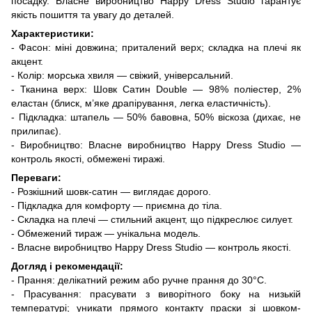
посадку. Власне виробництво Happy Dress Studio гарантує
якість пошиття та увагу до деталей.
Характеристики:
- Фасон: міні довжина; приталений верх; складка на плечі як
акцент.
- Колір: морська хвиля — свіжий, універсальний.
- Тканина верх: Шовк Сатин Double — 98% поліестер, 2%
еластан (блиск, м’яке драпірування, легка еластичність).
- Підкладка: штапель — 50% бавовна, 50% віскоза (дихає, не
прилипає).
- Виробництво: Власне виробництво Happy Dress Studio —
контроль якості, обмежені тиражі.
Переваги:
- Розкішний шовк-сатин — виглядає дорого.
- Підкладка для комфорту — приємна до тіла.
- Складка на плечі — стильний акцент, що підкреслює силует.
- Обмежений тираж — унікальна модель.
- Власне виробництво Happy Dress Studio — контроль якості.
Догляд і рекомендації:
- Прання: делікатний режим або ручне прання до 30°C.
- Прасування: прасувати з виворітного боку на низькій
температурі; уникати прямого контакту праски зі шовком-