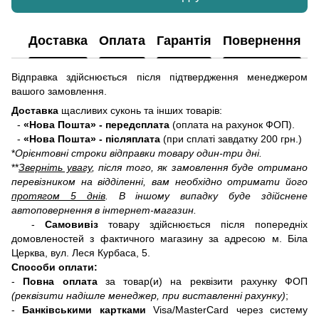
Доставка
Оплата
Гарантія
Повернення
Відправка здійснюється після підтвердження менеджером
вашого замовлення.
Доставка
щасливих суконь та інших товарів:
-
«Нова Пошта» - передсплата
(оплата на рахунок ФОП).
-
«Нова Пошта» - післяплата
(при сплаті завдатку 200 грн.)
*
Орієнтовні строки відправки товару один-три дні.
**
Зверніть увагу
, після того, як замовлення буде отримано
перевізником на відділенні, вам необхідно отримати його
протягом 5 днів
. В іншому випадку буде здійснене
автоповернення в інтернет-магазин.
-
Самовивіз
товару здійснюється після попередніх
домовленостей з фактичного магазину за адресою м. Біла
Церква, вул. Леся Курбаса, 5.
Способи оплати:
-
Повна оплата
за товар(и) на реквізити рахунку ФОП
(реквізити надішле менеджер, при виставленні рахунку)
;
-
Банківськими картками
Visa/MasterCard через систему