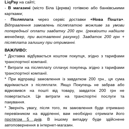
LiqPay
на сайті;
-
В магазині
(місто Біла Церква) готівкою або банківськими
картками;
-
Післяплата
через сервіс доставки
«Нова Пошта»
.
Відправлення замовлень післяплатою можливе за умови
попередньої оплати завдатку 200 грн.
(реквізити надішле
менеджер, при виставленні рахунку)
. Завдаток 200 грн +
післяплата залишку при отриманні.
ВАЖЛИВО:
* Доставка відбувається коштом покупця, згідно з тарифами
транспортної компанії.
* Витрати на післяплату сплачує покупець згідно з тарифами
транспортної компанії.
* При відправці замовлення із завдатком 200 грн., ця сума
віднімається з післяплати. Якщо Покупець не забрав або
відмовився на пошті від товару, завдаток 200 грн не
повертається. Це витрати на транспортні послуги та
пакування.
* Зверніть увагу, після того, як замовлення буде отримано
перевізником на відділенні, вам необхідно отримати його
протягом 5 днів
. В іншому випадку буде здійснене
автоповернення в інтернет-магазин.