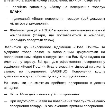
В темі листа вкажіть номер замовлення, який Ви повертаєте:
повністю заповнену «Заяву на повернення товару»
БЛАНК
;
підписаний «Бланк повернення товару» (цей документ
міститься в замовленні);
Дбайливо упакуйте ТОВАР в оригінальну упаковку в повній
комплектації (товари, що поставляються в комплекті,
необхідно повертати також).
Зверніться до найближчого відділення «Нова Пошта» та
відправте товар разом із заповненими документами на
повернення нам, згідно з інструкцією, яка Вам була надана на
електронну адресу. Всі дані для оформлення повернення у
відділенні «Нової Пошти» будуть вказані у відповіді на лист із
заявою на повернення. ВАЖЛИВО! Повернення коштів
здійснюється до 7 робочих днів з дати подачі заявки.
На жаль, ми не зможемо прийняти повернення в деяких
випадках:
Після 14-ти днів з моменту його отримання.
При відсутності «Заяви на повернення товару» та «Бланку
повернення товару», із зазначенням причини повернення.