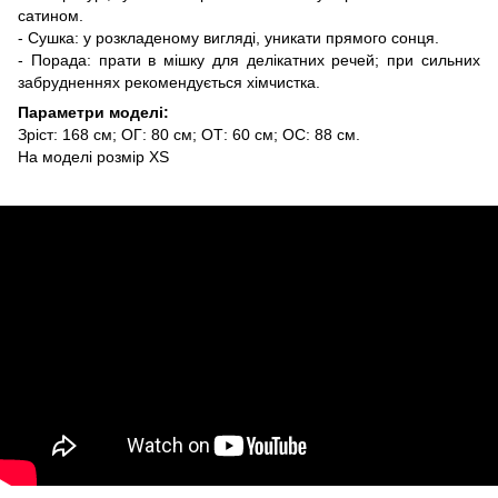
сатином.
- Сушка: у розкладеному вигляді, уникати прямого сонця.
- Порада: прати в мішку для делікатних речей; при сильних
забрудненнях рекомендується хімчистка.
Параметри моделі:
Зріст: 168 см; ОГ: 80 см; ОТ: 60 см; ОС: 88 см.
На моделі розмір XS